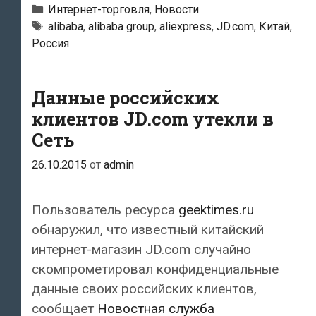
интернет-
Рубрики
Интернет-торговля
,
Новости
магазины
Метки
alibaba
,
alibaba group
,
aliexpress
,
JD.com
,
Китай
,
Россия
Aliexpress
и
JD.com
Данные российских
проведут
клиентов JD.com утекли в
в
Сеть
России
масштабную
26.10.2015
от
admin
распродажу
Пользователь ресурса
geektimes.ru
обнаружил, что известный китайский
интернет-магазин JD.com случайно
скомпрометировал конфиденциальные
данные своих российских клиентов,
сообщает
Новостная служба