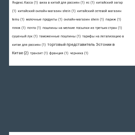
Яндекс.Касса
(1)
виза в китай для россиян
(1)
ес
(1)
китайский загар
(1)
китайский онлайн-магазин shein
(1)
китайский сетевой магазин
temu
(1)
молочные продукты
(1)
онлайн-магазин shein
(1)
париж
(1)
пляж
(1)
почта
(1)
пошлины на мелкие посылки из третьих стран
(1)
сушеный лук
(1)
таможенные пошлины
(1)
тарифы на легализацию в
торговый представитель Эстонии в
китае для россиян
(1)
Китае
(2)
транзит
(1)
франция
(1)
черника
(1)