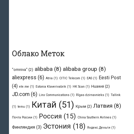
Облако Меток
alibaba
(8)
alibaba group
(8)
"omniva"
(2)
aliexpress
(6)
Eesti Post
Atria
(1)
CITIC Telecom
(1)
EAS
(1)
(4)
Huawei
(2)
ele.me
(1)
Estonia Klaverivabrik
(1)
HK Scan
(1)
JD.com
(6)
Linx Communications
(1)
Rīgas dzirnavnieks
(1)
Tallink
Китай
(51)
Латвия
(8)
Крым
(2)
(1)
temu
(1)
Россия
(15)
Почта России
(1)
Сhina Southern Airlines
(1)
Эстония
(18)
Финляндия
(3)
Яндекс.Деньги
(1)