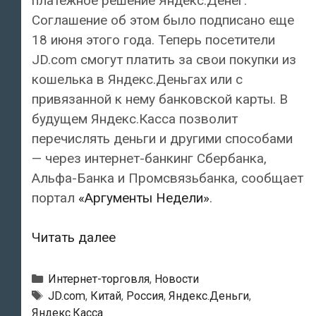
платежное решение Яндекс.Денег.
Соглашение об этом было подписано еще
18 июня этого года. Теперь посетители
JD.com смогут платить за свои покупки из
кошелька в Яндекс.Деньгах или c
привязанной к нему банковской карты. В
будущем Яндекс.Касса позволит
перечислять деньги и другими способами
— через интернет-банкинг Сбербанка,
Альфа-Банка и Промсвязьбанка, сообщает
портал
«Аргументы Недели»
.
Яндекс.Деньги
Читать далее
стали
оператором
Рубрики
Интернет-торговля
,
Новости
платежей
Метки
JD.com
,
Китай
,
Россия
,
Яндекс.Деньги
,
Яндекс.Касса
на