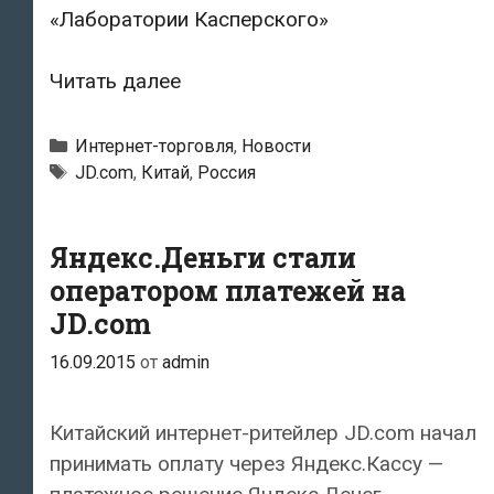
«Лаборатории Касперского»
Данные
Читать далее
российских
клиентов
Рубрики
Интернет-торговля
,
Новости
JD.com
Метки
JD.com
,
Китай
,
Россия
утекли
в
Яндекс.Деньги стали
Сеть
оператором платежей на
JD.com
16.09.2015
от
admin
Китайский интернет-ритейлер JD.com начал
принимать оплату через Яндекс.Кассу —