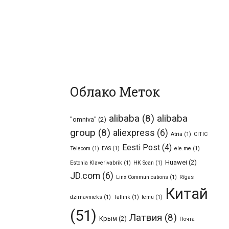
Облако Меток
alibaba
(8)
alibaba
"omniva"
(2)
group
(8)
aliexpress
(6)
Atria
(1)
CITIC
Eesti Post
(4)
Telecom
(1)
EAS
(1)
ele.me
(1)
Huawei
(2)
Estonia Klaverivabrik
(1)
HK Scan
(1)
JD.com
(6)
Linx Communications
(1)
Rīgas
Китай
dzirnavnieks
(1)
Tallink
(1)
temu
(1)
(51)
Латвия
(8)
Крым
(2)
Почта