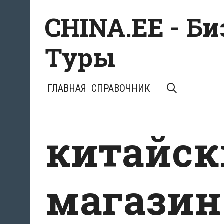
Перейти
CHINA.EE - Б
к
содержимому
Туры
ПОИСК
ГЛАВНАЯ
СПРАВОЧНИК
китайск
магазин