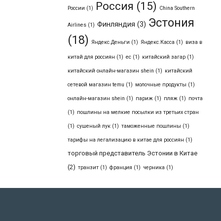
Россия
(15)
России
(1)
Сhina Southern
Эстония
Финляндия
(3)
Airlines
(1)
(18)
Яндекс.Деньги
(1)
Яндекс.Касса
(1)
виза в
китай для россиян
(1)
ес
(1)
китайский загар
(1)
китайский онлайн-магазин shein
(1)
китайский
сетевой магазин temu
(1)
молочные продукты
(1)
онлайн-магазин shein
(1)
париж
(1)
пляж
(1)
почта
(1)
пошлины на мелкие посылки из третьих стран
(1)
сушеный лук
(1)
таможенные пошлины
(1)
тарифы на легализацию в китае для россиян
(1)
торговый представитель Эстонии в Китае
(2)
транзит
(1)
франция
(1)
черника
(1)