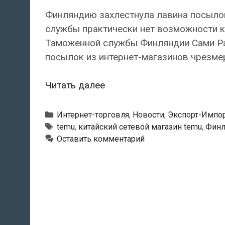
Финляндию захлестнула лавина посылок
службы практически нет возможности к
Таможенной службы Финляндии Сами Ра
посылок из интернет-магазинов чрезме
Финская
Читать далее
таможенная
служба
Рубрики
Интернет-торговля
,
Новости
,
Экспорт-Импо
не
Метки
temu
,
китайский сетевой магазин temu
,
Финл
Оставить комментарий
справляется
с
лавиной
посылок
из
китайских