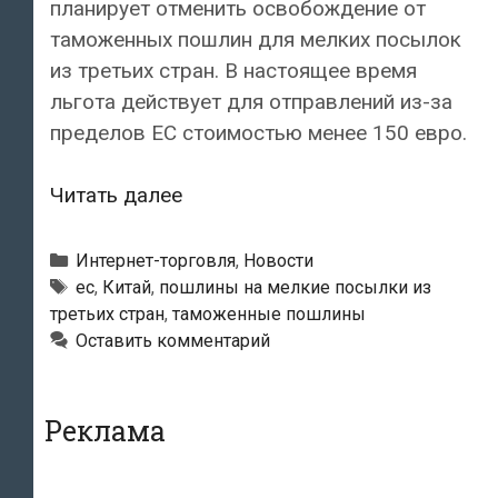
планирует отменить освобождение от
таможенных пошлин для мелких посылок
из третьих стран. В настоящее время
льгота действует для отправлений из-за
пределов ЕС стоимостью менее 150 евро.
ЕС
Читать далее
планирует
в
Рубрики
Интернет-торговля
,
Новости
ускоренном
Метки
ес
,
Китай
,
пошлины на мелкие посылки из
третьих стран
,
таможенные пошлины
порядке
Оставить комментарий
ввести
пошлины
на
Реклама
мелкие
посылки