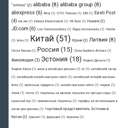
alibaba
(8)
alibaba group
(8)
"omniva"
(2)
aliexpress
(6)
Eesti Post
Atria
(1)
CITIC Telecom
(1)
EAS
(1)
(4)
Huawei
(2)
ele.me
(1)
Estonia Klaverivabrik
(1)
HK Scan
(1)
JD.com
(6)
Linx Communications
(1)
Rīgas dzirnavnieks
(1)
Tallink
Китай
(51)
Латвия
(8)
Крым
(2)
(1)
temu
(1)
Россия
(15)
Почта России
(1)
Сhina Southern Airlines
(1)
Эстония
(18)
Финляндия
(3)
Яндекс.Деньги
(1)
Яндекс.Касса
(1)
виза в китай для россиян
(1)
ес
(1)
китайский загар
(1)
китайский онлайн-магазин shein
(1)
китайский сетевой магазин
temu
(1)
молочные продукты
(1)
онлайн-магазин shein
(1)
париж
(1)
пляж
(1)
почта
(1)
пошлины на мелкие посылки из третьих стран
(1)
сушеный лук
(1)
таможенные пошлины
(1)
тарифы на легализацию в
торговый представитель Эстонии в
китае для россиян
(1)
Китае
(2)
транзит
(1)
франция
(1)
черника
(1)