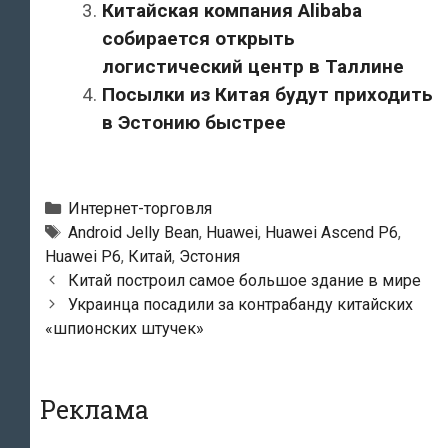
Китайская компания Alibaba
собирается открыть
логистический центр в Таллине
Посылки из Китая будут приходить
в Эстонию быстрее
Рубрики
Интернет-торговля
Метки
Android Jelly Bean
,
Huawei
,
Huawei Ascend P6
,
Huawei P6
,
Китай
,
Эстония
Навигация
Китай построил самое большое здание в мире
по
Украинца посадили за контрабанду китайских
записям
«шпионских штучек»
Реклама