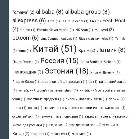
alibaba
(8)
alibaba group
(8)
"omniva"
(2)
aliexpress
(6)
Eesti Post
Atria
(1)
CITIC Telecom
(1)
EAS
(1)
(4)
Huawei
(2)
ele.me
(1)
Estonia Klaverivabrik
(1)
HK Scan
(1)
JD.com
(6)
Linx Communications
(1)
Rīgas dzirnavnieks
(1)
Tallink
Китай
(51)
Латвия
(8)
Крым
(2)
(1)
temu
(1)
Россия
(15)
Почта России
(1)
Сhina Southern Airlines
(1)
Эстония
(18)
Финляндия
(3)
Яндекс.Деньги
(1)
Яндекс.Касса
(1)
виза в китай для россиян
(1)
ес
(1)
китайский загар
(1)
китайский онлайн-магазин shein
(1)
китайский сетевой магазин
temu
(1)
молочные продукты
(1)
онлайн-магазин shein
(1)
париж
(1)
пляж
(1)
почта
(1)
пошлины на мелкие посылки из третьих стран
(1)
сушеный лук
(1)
таможенные пошлины
(1)
тарифы на легализацию в
торговый представитель Эстонии в
китае для россиян
(1)
Китае
(2)
транзит
(1)
франция
(1)
черника
(1)