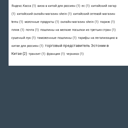
Яндекс.Касса
(1)
виза в китай для россиян
(1)
ес
(1)
китайский загар
(1)
китайский онлайн-магазин shein
(1)
китайский сетевой магазин
temu
(1)
молочные продукты
(1)
онлайн-магазин shein
(1)
париж
(1)
пляж
(1)
почта
(1)
пошлины на мелкие посылки из третьих стран
(1)
сушеный лук
(1)
таможенные пошлины
(1)
тарифы на легализацию в
торговый представитель Эстонии в
китае для россиян
(1)
Китае
(2)
транзит
(1)
франция
(1)
черника
(1)