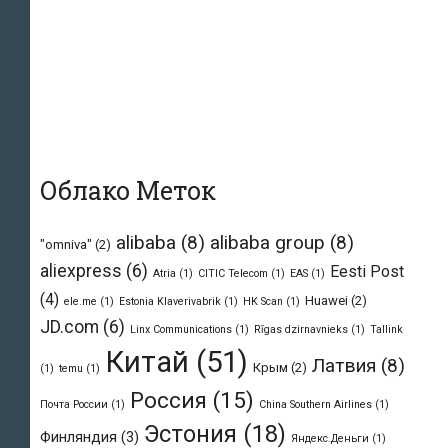
Облако Меток
alibaba
(8)
alibaba group
(8)
"omniva"
(2)
aliexpress
(6)
Eesti Post
Atria
(1)
CITIC Telecom
(1)
EAS
(1)
(4)
Huawei
(2)
ele.me
(1)
Estonia Klaverivabrik
(1)
HK Scan
(1)
JD.com
(6)
Linx Communications
(1)
Rīgas dzirnavnieks
(1)
Tallink
Китай
(51)
Латвия
(8)
Крым
(2)
(1)
temu
(1)
Россия
(15)
Почта России
(1)
Сhina Southern Airlines
(1)
Эстония
(18)
Финляндия
(3)
Яндекс.Деньги
(1)