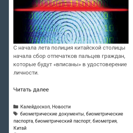
С начала лета полиция китайской столицы
начала сбор отпечатков пальцев граждан,
которые будут «вписаны» в удостоверение
личности.
Китай
Читать далее
переходит
на
Рубрики
Калейдоскоп
,
Новости
биометрические
Метки
биометрические документы
,
биометрические
паспорта
,
биометрический паспорт
,
биометрия
,
паспорта
Китай