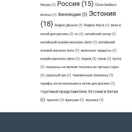
Россия
(15)
России
(1)
Сhina Southern
Эстония
Финляндия
(3)
Airlines
(1)
(18)
Яндекс.Деньги
(1)
Яндекс.Касса
(1)
виза в
китай для россиян
(1)
ес
(1)
китайский загар
(1)
китайский онлайн-магазин shein
(1)
китайский
сетевой магазин temu
(1)
молочные продукты
(1)
онлайн-магазин shein
(1)
париж
(1)
пляж
(1)
почта
(1)
пошлины на мелкие посылки из третьих стран
(1)
сушеный лук
(1)
таможенные пошлины
(1)
тарифы на легализацию в китае для россиян
(1)
торговый представитель Эстонии в Китае
(2)
транзит
(1)
франция
(1)
черника
(1)