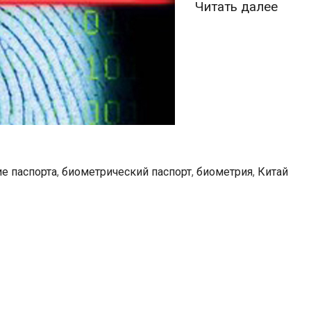
Кита
Читать далее
пере
на
биом
пасп
е паспорта
,
биометрический паспорт
,
биометрия
,
Китай