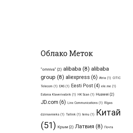
Облако Меток
alibaba
(8)
alibaba
"omniva"
(2)
group
(8)
aliexpress
(6)
Atria
(1)
CITIC
Eesti Post
(4)
Telecom
(1)
EAS
(1)
ele.me
(1)
Huawei
(2)
Estonia Klaverivabrik
(1)
HK Scan
(1)
JD.com
(6)
Linx Communications
(1)
Rīgas
Китай
dzirnavnieks
(1)
Tallink
(1)
temu
(1)
(51)
Латвия
(8)
Крым
(2)
Почта