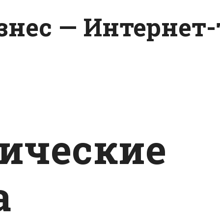
изнес — Интернет
ические
а