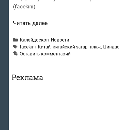
(facekini).
В
Читать далее
Китае
люди
Рубрики
Калейдоскоп
,
Новости
“загорают”
Метки
facekini
,
Китай
,
китайский загар
,
пляж
,
Циндао
Оставить комментарий
в
масках
Реклама