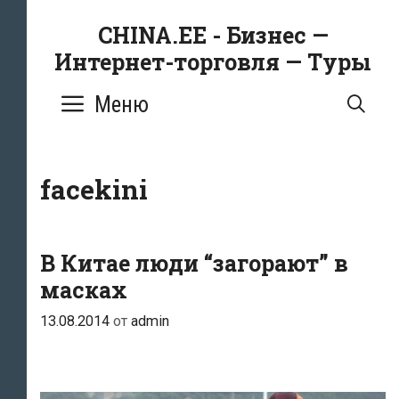
Перейти
CHINA.EE - Бизнес —
к
Интернет-торговля — Туры
содержимому
Меню
ПО
facekini
В Китае люди “загорают” в
масках
13.08.2014
от
admin