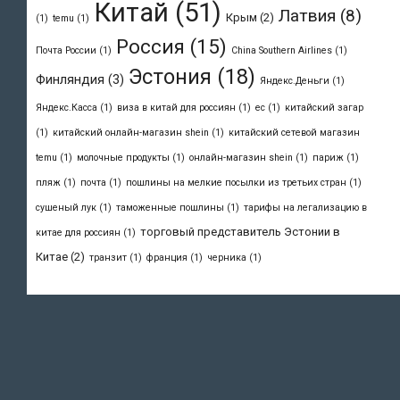
Китай
(51)
Латвия
(8)
Крым
(2)
(1)
temu
(1)
Россия
(15)
Почта России
(1)
Сhina Southern Airlines
(1)
Эстония
(18)
Финляндия
(3)
Яндекс.Деньги
(1)
Яндекс.Касса
(1)
виза в китай для россиян
(1)
ес
(1)
китайский загар
(1)
китайский онлайн-магазин shein
(1)
китайский сетевой магазин
temu
(1)
молочные продукты
(1)
онлайн-магазин shein
(1)
париж
(1)
пляж
(1)
почта
(1)
пошлины на мелкие посылки из третьих стран
(1)
сушеный лук
(1)
таможенные пошлины
(1)
тарифы на легализацию в
торговый представитель Эстонии в
китае для россиян
(1)
Китае
(2)
транзит
(1)
франция
(1)
черника
(1)