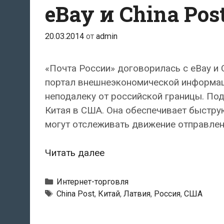
eBay и China Pos
20.03.2014
от
admin
«Почта России» договорилась с eBay и 
портал внешнеэкономической информа
неподалеку от российской границы. Под
Китая в США. Она обеспечивает быструю
могут отслеживать движение отправлен
«Почта
Читать далее
России»
надеется
Рубрики
Интернет-торговля
на
Метки
China Post
,
Китай
,
Латвия
,
Россия
,
США
помощь
eBay