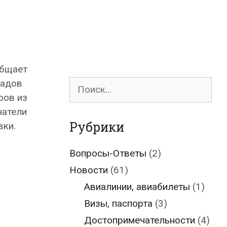
общает
Поиск
ладов
для:
ров из
чатели
Рубрики
вки.
Вопросы-Ответы
(2)
Новости
(61)
Авиалинии, авиабилеты
(1)
Визы, паспорта
(3)
Достопримечательности
(4)