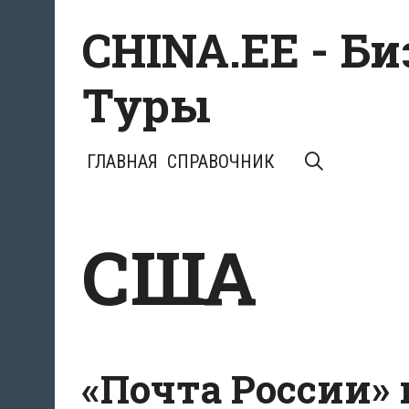
Перейти
CHINA.EE - Б
к
содержимому
Туры
ПОИСК
ГЛАВНАЯ
СПРАВОЧНИК
США
«Почта России»