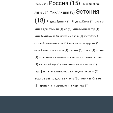
Россия
(15)
России
(1)
Сhina Southern
Эстония
Финляндия
(3)
Airlines
(1)
(18)
Яндекс.Деньги
(1)
Яндекс.Касса
(1)
виза в
китай для россиян
(1)
ес
(1)
китайский загар
(1)
китайский онлайн-магазин shein
(1)
китайский
сетевой магазин temu
(1)
молочные продукты
(1)
онлайн-магазин shein
(1)
париж
(1)
пляж
(1)
почта
(1)
пошлины на мелкие посылки из третьих стран
(1)
сушеный лук
(1)
таможенные пошлины
(1)
тарифы на легализацию в китае для россиян
(1)
торговый представитель Эстонии в Китае
(2)
транзит
(1)
франция
(1)
черника
(1)