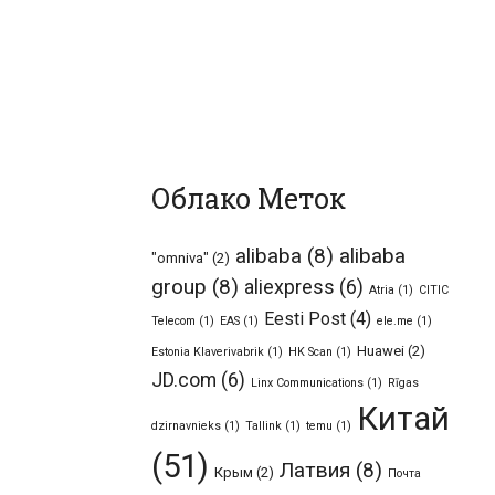
Облако Меток
alibaba
(8)
alibaba
"omniva"
(2)
group
(8)
aliexpress
(6)
Atria
(1)
CITIC
Eesti Post
(4)
Telecom
(1)
EAS
(1)
ele.me
(1)
Huawei
(2)
Estonia Klaverivabrik
(1)
HK Scan
(1)
JD.com
(6)
Linx Communications
(1)
Rīgas
Китай
dzirnavnieks
(1)
Tallink
(1)
temu
(1)
(51)
Латвия
(8)
Крым
(2)
Почта