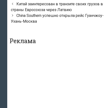
Навигация
Китай заинтересован в транзите своих грузов в
по
страны Евросоюза через Латвию
записям
China Southern успешно открыла рейс Гуанчжоу-
Ухань-Москва
Реклама