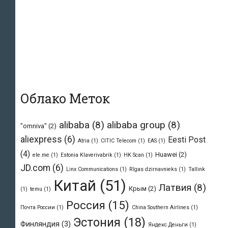
Облако Меток
alibaba
(8)
alibaba group
(8)
"omniva"
(2)
aliexpress
(6)
Eesti Post
Atria
(1)
CITIC Telecom
(1)
EAS
(1)
(4)
Huawei
(2)
ele.me
(1)
Estonia Klaverivabrik
(1)
HK Scan
(1)
JD.com
(6)
Linx Communications
(1)
Rīgas dzirnavnieks
(1)
Tallink
Китай
(51)
Латвия
(8)
Крым
(2)
(1)
temu
(1)
Россия
(15)
Почта России
(1)
Сhina Southern Airlines
(1)
Эстония
(18)
Финляндия
(3)
Яндекс.Деньги
(1)